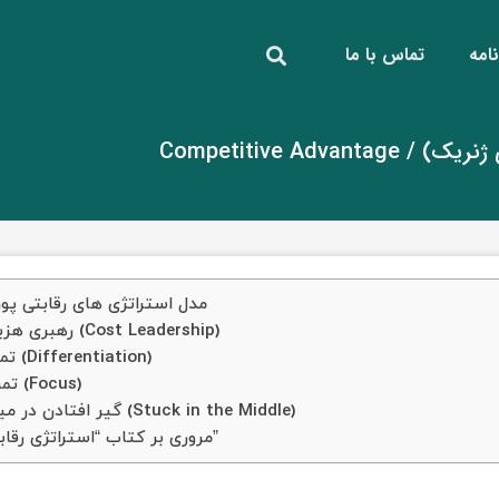
امه
تماس با ما
چارچوب مزیت رقابتی پورتر (استراتژی های ژنریک) / Competitive Advantage
مدل استراتژی های رقابتی پور
رهبری هزینه (Cost Leadership)
تمایز (Differentiation)
تمرکز (Focus)
گیر افتادن در میان (Stuck in the Middle)
مروری بر کتاب “استراتژی رقابتی”