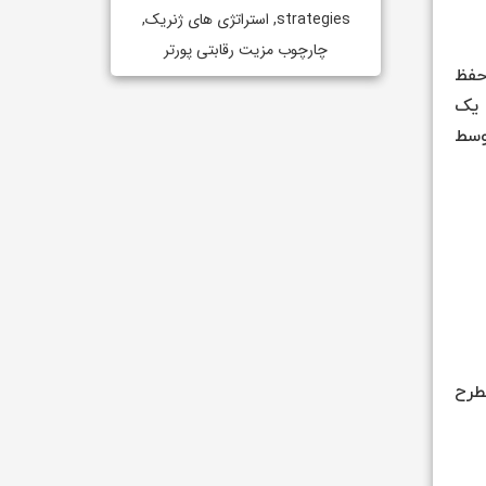
strategies
,
استراتژی های ژنریک
,
چارچوب مزیت رقابتی پورتر
 یا حفظ
قابتی(5 نیرو پورتر) به یک
وسط
مطرح