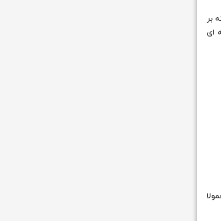
ه بر
ه ای
ولا