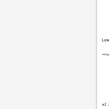
بی به رهبری هزینه به این معنی است که یک شرکت قصد دارد در صنعت خود به تولیدکننده کم هزینه(Low
یت،
 که