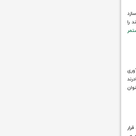
سازد
د را
تمر
یوه ABC با تحلیل سودآوری
یم‌گیری مدیریتی سطح بالا مشارکت کرده‌است. شرکت‌ها با ABC قادرند
. بسیاری از شرکت ها ABC را به عنوان
قرار