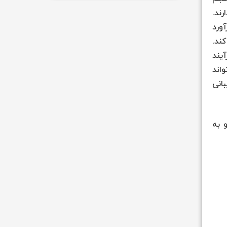
ند.
نیستند. ABC یک مدل برآورد
مشخص می‌کند.
یند
اند
انی
 به