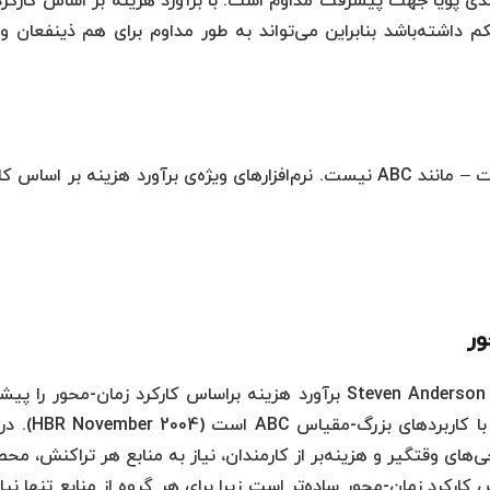
درکل برآورد‌هزینه براساس کارکرد (ABC) متدی پویا جهت پیشرفت مداوم است. با برآورد هزینه بر اساس کار
داشته‌باشد بنابراین می‌تواند به طور مداوم برای هم ذینفعان و
به‌کارگیری برآوردهزینه براساس کارکرد ساده نیست – مانند ABC نیست. نرم‌افزارهای ویژه‌ی برآورد هزینه بر اسا
ور
رابرت کاپلان Robert Kaplan و ستیون اندرسون Steven Anderson برآورد هزینه براساس کارکرد زمان-محور را
دادند. این رویکردی برای دوری از مشکلات همراه با کارب
ای وقتگیر و هزینه‌بر از کارمندان، نیاز به منابع هر تراکنش، مح
کارکرد زمان-محور ساده‌تر است زیرا برای هر گروه از منابع تنها نیا