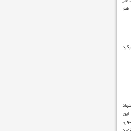
کرد هر
 هم
س کارکرد
 پیشنهاد
ردهای بزرگ-مقیاس ABC است (HBR November 2004). در این
صول،
زمند